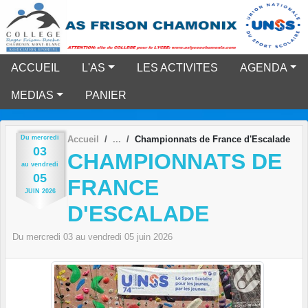
Panneau de gestion des cookies
ACCUEIL
L'AS
LES ACTIVITES
AGENDA
MEDIAS
PANIER
Du
mercredi
Accueil
Championnats de France d'Escalade
03
CHAMPIONNATS DE
au
vendredi
05
FRANCE
JUIN
2026
D'ESCALADE
Du
mercredi
03
au
vendredi
05
juin
2026